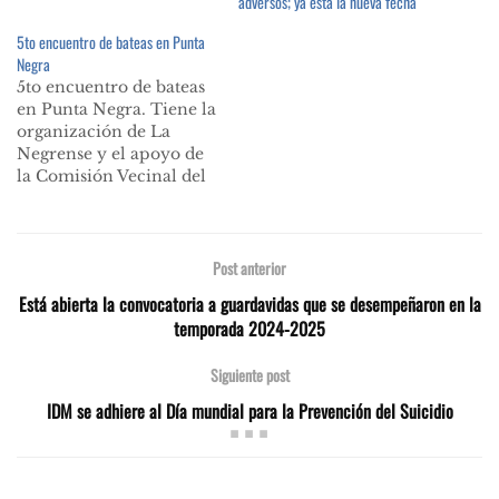
adversos; ya está la nueva fecha
5to encuentro de bateas en Punta
Negra
5to encuentro de bateas
en Punta Negra. Tiene la
organización de La
Negrense y el apoyo de
la Comisión Vecinal del
balneario y el Municipio
de Piriápolis. Será este
sábado 16 de noviembre
desde las 12 horas en la
Post anterior
Plaza ubicada en Av.
Está abierta la convocatoria a guardavidas que se desempeñaron en la
Chile entre Rio de
temporada 2024-2025
Janeiro y Perú.…
Siguiente post
IDM se adhiere al Día mundial para la Prevención del Suicidio