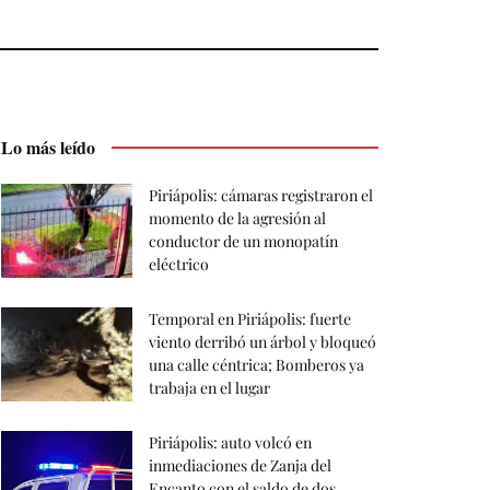
Lo más leído
Piriápolis: cámaras registraron el
momento de la agresión al
conductor de un monopatín
eléctrico
Temporal en Piriápolis: fuerte
viento derribó un árbol y bloqueó
una calle céntrica; Bomberos ya
trabaja en el lugar
Piriápolis: auto volcó en
inmediaciones de Zanja del
Encanto con el saldo de dos