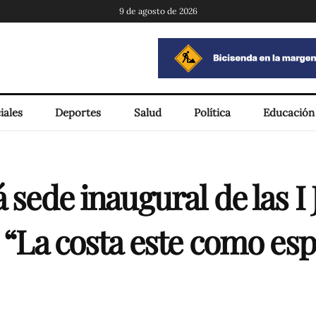
9 de agosto de 2026
iales
Deportes
Salud
Política
Educación
á sede inaugural de las I
s “La costa este como es