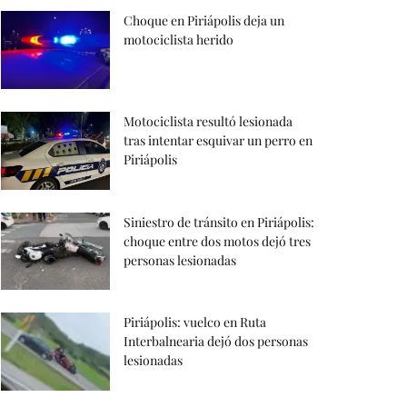
Choque en Piriápolis deja un
motociclista herido
Motociclista resultó lesionada
tras intentar esquivar un perro en
Piriápolis
Siniestro de tránsito en Piriápolis:
choque entre dos motos dejó tres
personas lesionadas
Piriápolis: vuelco en Ruta
Interbalnearia dejó dos personas
lesionadas