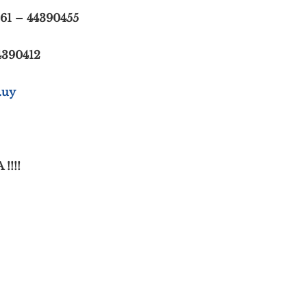
61 – 44390455
4390412
.uy
!!!