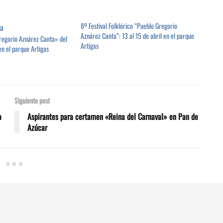
8º Festival Folklórico “Pueblo Gregorio
Aznárez Canta”: 13 al 15 de abril en el parque
Gregorio Aznárez Canta» del
Artigas
en el parque Artigas
Siguiente post
a
Aspirantes para certamen «Reina del Carnaval» en Pan de
Azúcar