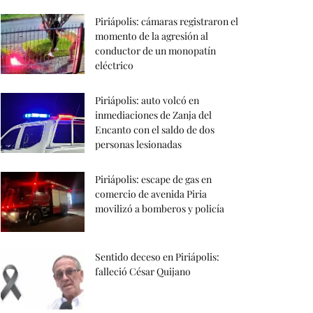
Piriápolis: cámaras registraron el
momento de la agresión al
conductor de un monopatín
eléctrico
Piriápolis: auto volcó en
inmediaciones de Zanja del
Encanto con el saldo de dos
personas lesionadas
Piriápolis: escape de gas en
comercio de avenida Piria
movilizó a bomberos y policía
Sentido deceso en Piriápolis:
falleció César Quijano