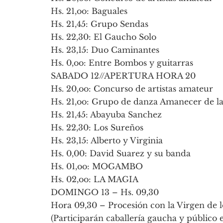
Hs. 21,oo: Baguales
Hs. 21,45: Grupo Sendas
Hs. 22,30: El Gaucho Solo
Hs. 23,15: Duo Caminantes
Hs. 0,oo: Entre Bombos y guitarras
SABADO 12//APERTURA HORA 20
Hs. 20,oo: Concurso de artistas amateur
Hs. 21,oo: Grupo de danza Amanecer de las
Hs. 21,45: Abayuba Sanchez
Hs. 22,30: Los Sureños
Hs. 23,15: Alberto y Virginia
Hs. 0,00: David Suarez y su banda
Hs. 01,oo: MOGAMBO
Hs. 02,oo: LA MAGIA
DOMINGO 13 – Hs. 09,30
Hora 09,30 – Procesión con la Virgen de l
(Participarán caballería gaucha y público 