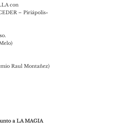
LLA con
EDER – Piriápolis»
so.
Melo)
remio Raul Montañez)
 junto a LA MAGIA