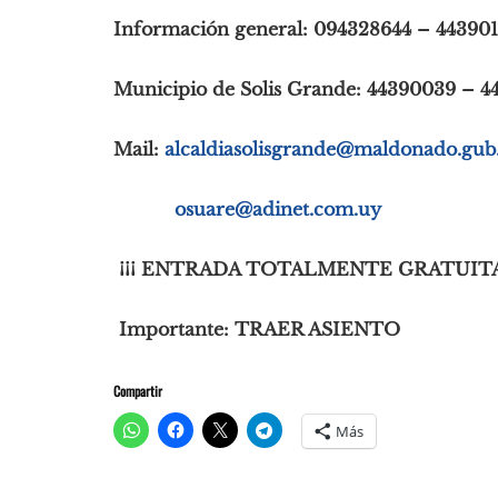
Información general: 094328644 – 443901
Municipio de Solis Grande: 44390039 – 4
Mail:
alcaldiasolisgrande@maldonado.
gub
osuare@adinet.com.uy
¡¡¡ ENTRADA TOTALMENTE GRATUITA !
Importante: TRAER ASIENTO
Compartir
Más