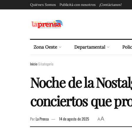
Quiénes Somos
Publicitá con nosotros
¡Contáctanos!
Zona Oeste
Departamental
Polic
Inicio
S/categoría
Noche de la Nosta
conciertos que pr
A
Por
La Prensa
14 de agosto de 2025
A