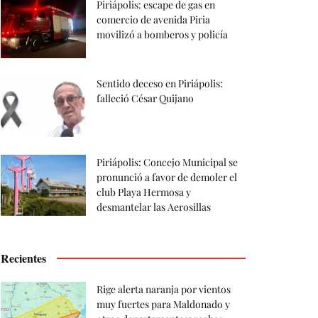
Piriápolis: escape de gas en
comercio de avenida Piria
movilizó a bomberos y policía
Sentido deceso en Piriápolis:
falleció César Quijano
Piriápolis: Concejo Municipal se
pronunció a favor de demoler el
club Playa Hermosa y
desmantelar las Aerosillas
Recientes
Rige alerta naranja por vientos
muy fuertes para Maldonado y