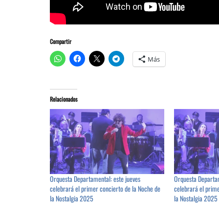
Compartir
Más
Relacionados
Orquesta Departamental: este jueves
Orquesta Departam
celebrará el primer concierto de la Noche de
celebrará el prim
la Nostalgia 2025
la Nostalgia 2025