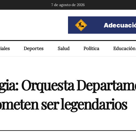
7 de agosto de 2026
iales
Deportes
Salud
Política
Educación
lgia: Orquesta Departam
ometen ser legendarios