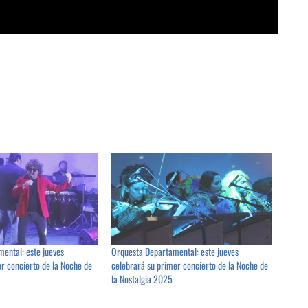
ental: este jueves
Orquesta Departamental: este jueves
er concierto de la Noche de
celebrará su primer concierto de la Noche de
la Nostalgia 2025