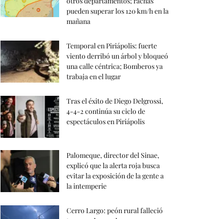
otros departamentos; rachas
pueden superar los 120 km/h en la
mañana
Temporal en Piriápolis: fuerte
viento derribó un árbol y bloqueó
una calle céntrica; Bomberos ya
trabaja en el lugar
Tras el éxito de Diego Delgrossi,
4-4-2 continúa su ciclo de
espectáculos en Piriápolis
Palomeque, director del Sinae,
explicó que la alerta roja busca
evitar la exposición de la gente a
la intemperie
Cerro Largo: peón rural falleció