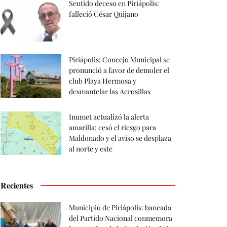
Sentido deceso en Piriápolis:
falleció César Quijano
Piriápolis: Concejo Municipal se
pronunció a favor de demoler el
club Playa Hermosa y
desmantelar las Aerosillas
Inumet actualizó la alerta
amarilla: cesó el riesgo para
Maldonado y el aviso se desplaza
al norte y este
Recientes
Municipio de Piriápolis: bancada
del Partido Nacional conmemora