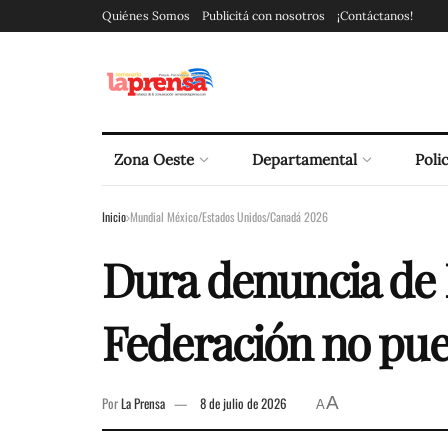
Quiénes Somos
Publicitá con nosotros
¡Contáctanos!
Zona Oeste
Departamental
Polic
Inicio
Mundial México/Estados Unidos/Canadá 2026
Dura denuncia de E
Federación no pue
A
Por
La Prensa
8 de julio de 2026
A