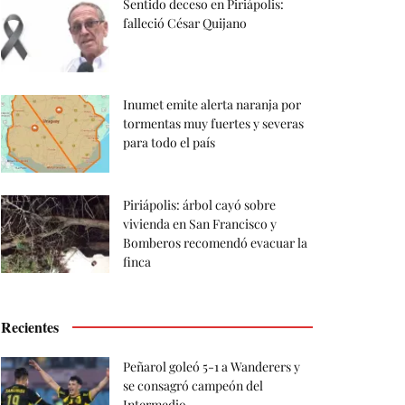
Sentido deceso en Piriápolis:
falleció César Quijano
Inumet emite alerta naranja por
tormentas muy fuertes y severas
para todo el país
Piriápolis: árbol cayó sobre
vivienda en San Francisco y
Bomberos recomendó evacuar la
finca
Recientes
Peñarol goleó 5-1 a Wanderers y
se consagró campeón del
Intermedio