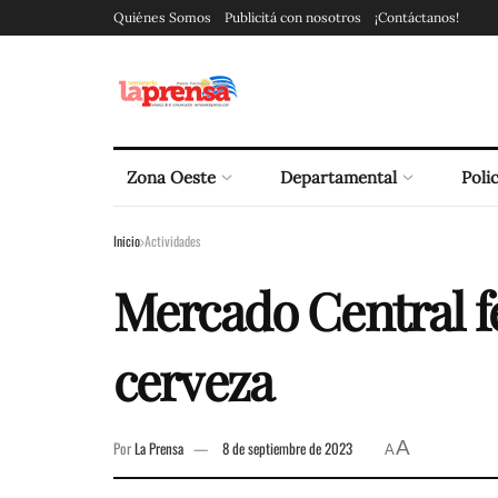
Quiénes Somos
Publicitá con nosotros
¡Contáctanos!
Zona Oeste
Departamental
Polic
Inicio
Actividades
Mercado Central fe
cerveza
A
Por
La Prensa
8 de septiembre de 2023
A