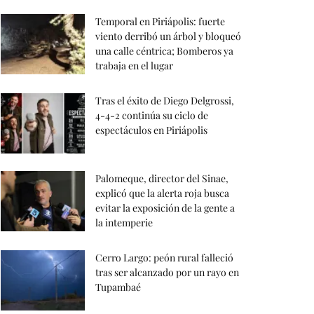
Temporal en Piriápolis: fuerte
viento derribó un árbol y bloqueó
una calle céntrica; Bomberos ya
trabaja en el lugar
Tras el éxito de Diego Delgrossi,
4-4-2 continúa su ciclo de
espectáculos en Piriápolis
Palomeque, director del Sinae,
explicó que la alerta roja busca
evitar la exposición de la gente a
la intemperie
Cerro Largo: peón rural falleció
tras ser alcanzado por un rayo en
Tupambaé