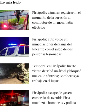
Lo más leído
Piriápolis: cámaras registraron el
momento de la agresión al
conductor de un monopatín
eléctrico
Piriápolis: auto volcó en
inmediaciones de Zanja del
Encanto con el saldo de dos
personas lesionadas
Temporal en Piriápolis: fuerte
viento derribó un árbol y bloqueó
una calle céntrica; Bomberos ya
trabaja en el lugar
Piriápolis: escape de gas en
comercio de avenida Piria
movilizó a bomberos y policía