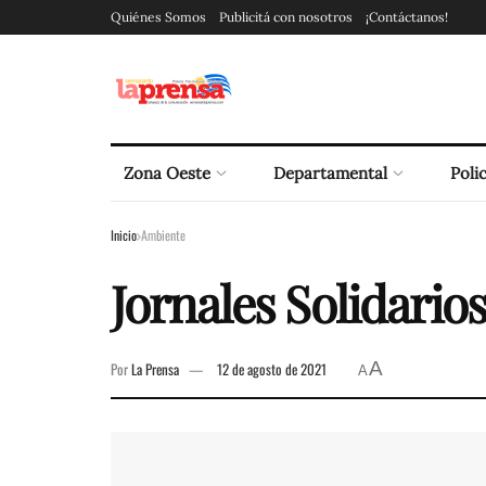
Quiénes Somos
Publicitá con nosotros
¡Contáctanos!
Zona Oeste
Departamental
Polic
Inicio
Ambiente
Jornales Solidarios
A
Por
La Prensa
12 de agosto de 2021
A