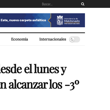
Economía
Internacionales
esde el lunes y
 alcanzar los -3º