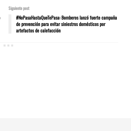
Siguiente post
o
#NoPasaHastaQueTePasa: Bomberos lanzó fuerte campaña
de prevención para evitar siniestros domésticos por
artefactos de calefacción