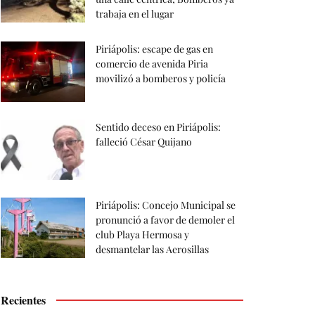
trabaja en el lugar
Piriápolis: escape de gas en
comercio de avenida Piria
movilizó a bomberos y policía
Sentido deceso en Piriápolis:
falleció César Quijano
Piriápolis: Concejo Municipal se
pronunció a favor de demoler el
club Playa Hermosa y
desmantelar las Aerosillas
Recientes