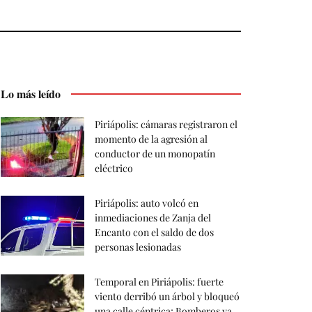
Lo más leído
Piriápolis: cámaras registraron el
momento de la agresión al
conductor de un monopatín
eléctrico
Piriápolis: auto volcó en
inmediaciones de Zanja del
Encanto con el saldo de dos
personas lesionadas
Temporal en Piriápolis: fuerte
viento derribó un árbol y bloqueó
una calle céntrica; Bomberos ya