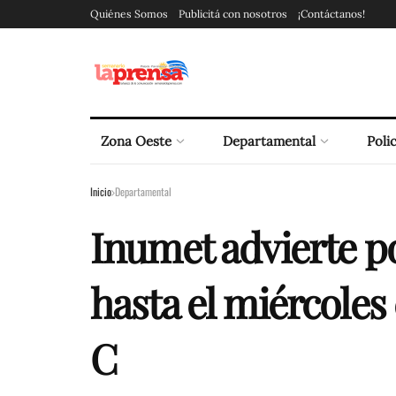
Quiénes Somos
Publicitá con nosotros
¡Contáctanos!
Zona Oeste
Departamental
Polic
Inicio
Departamental
Inumet advierte po
hasta el miércole
C