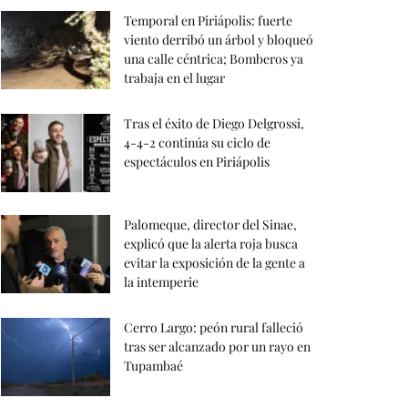
Temporal en Piriápolis: fuerte
viento derribó un árbol y bloqueó
una calle céntrica; Bomberos ya
trabaja en el lugar
Tras el éxito de Diego Delgrossi,
4-4-2 continúa su ciclo de
espectáculos en Piriápolis
Palomeque, director del Sinae,
explicó que la alerta roja busca
evitar la exposición de la gente a
la intemperie
Cerro Largo: peón rural falleció
tras ser alcanzado por un rayo en
Tupambaé