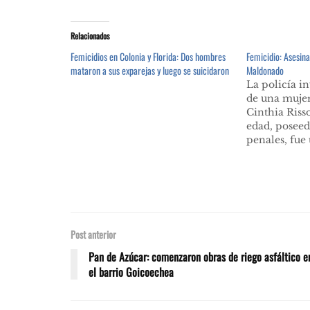
Relacionados
Femicidios en Colonia y Florida: Dos hombres
Femicidio: Asesin
mataron a sus exparejas y luego se suicidaron
Maldonado
La policía in
de una muje
Cinthia Riss
edad, poseed
penales, fue
Se presume q
disparos podr
El hecho ocu
madrugada de
de abril de 2
Post anterior
Pan de Azúcar: comenzaron obras de riego asfáltico e
el barrio Goicoechea