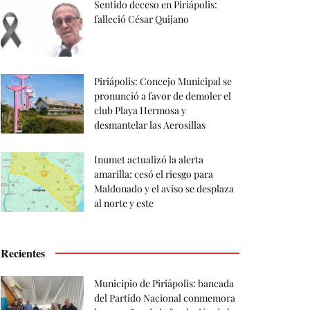
Sentido deceso en Piriápolis:
falleció César Quijano
Piriápolis: Concejo Municipal se
pronunció a favor de demoler el
club Playa Hermosa y
desmantelar las Aerosillas
Inumet actualizó la alerta
amarilla: cesó el riesgo para
Maldonado y el aviso se desplaza
al norte y este
Recientes
Municipio de Piriápolis: bancada
del Partido Nacional conmemora