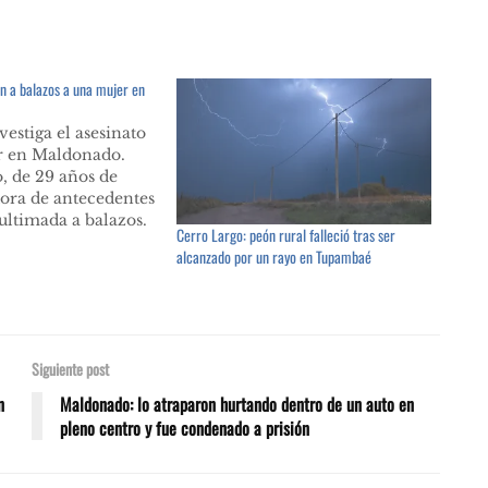
an a balazos a una mujer en
vestiga el asesinato
r en Maldonado.
o, de 29 años de
ora de antecedentes
 ultimada a balazos.
Cerro Largo: peón rural falleció tras ser
ue el autor de los
alcanzado por un rayo en Tupambaé
ía ser su expareja.
rrió en la
 este viernes, 13
018,…
Siguiente post
n
Maldonado: lo atraparon hurtando dentro de un auto en
pleno centro y fue condenado a prisión