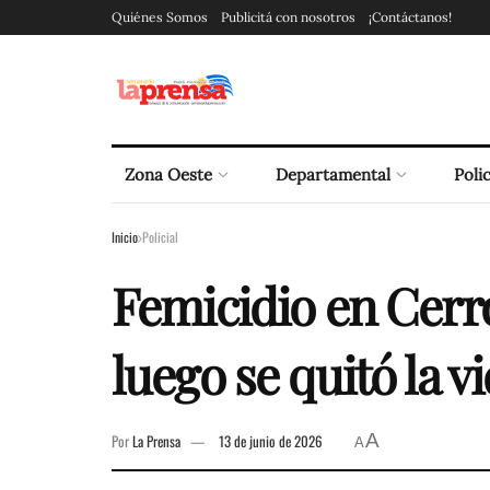
Quiénes Somos
Publicitá con nosotros
¡Contáctanos!
Zona Oeste
Departamental
Polic
Inicio
Policial
Femicidio en Cerr
luego se quitó la v
A
Por
La Prensa
13 de junio de 2026
A