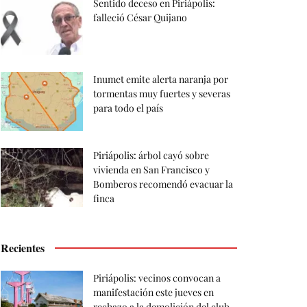
Sentido deceso en Piriápolis:
falleció César Quijano
Inumet emite alerta naranja por
tormentas muy fuertes y severas
para todo el país
Piriápolis: árbol cayó sobre
vivienda en San Francisco y
Bomberos recomendó evacuar la
finca
Recientes
Piriápolis: vecinos convocan a
manifestación este jueves en
rechazo a la demolición del club