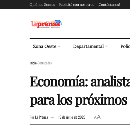
Quiénes Somos
Publicitá con nosotros
¡Contáctanos!
Zona Oeste
Departamental
Polic
Inicio
Destacados
Economía: analista
para los próximos
A
Por
La Prensa
13 de junio de 2026
A