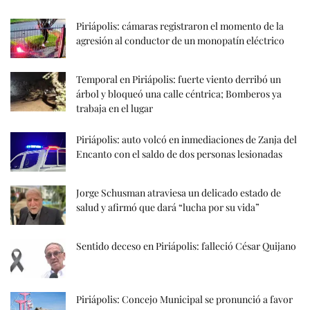
Piriápolis: cámaras registraron el momento de la
agresión al conductor de un monopatín eléctrico
Temporal en Piriápolis: fuerte viento derribó un
árbol y bloqueó una calle céntrica; Bomberos ya
trabaja en el lugar
Piriápolis: auto volcó en inmediaciones de Zanja del
Encanto con el saldo de dos personas lesionadas
Jorge Schusman atraviesa un delicado estado de
salud y afirmó que dará “lucha por su vida”
Sentido deceso en Piriápolis: falleció César Quijano
Piriápolis: Concejo Municipal se pronunció a favor