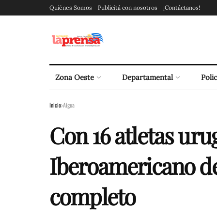
Quiénes Somos
Publicitá con nosotros
¡Contáctanos!
Zona Oeste
Departamental
Polic
Inicio
Aigua
Con 16 atletas uru
Iberoamericano de
completo