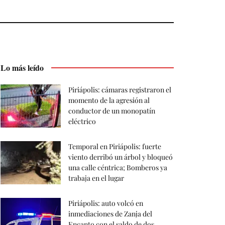
Lo más leído
Piriápolis: cámaras registraron el
momento de la agresión al
conductor de un monopatín
eléctrico
Temporal en Piriápolis: fuerte
viento derribó un árbol y bloqueó
una calle céntrica; Bomberos ya
trabaja en el lugar
Piriápolis: auto volcó en
inmediaciones de Zanja del
Encanto con el saldo de dos