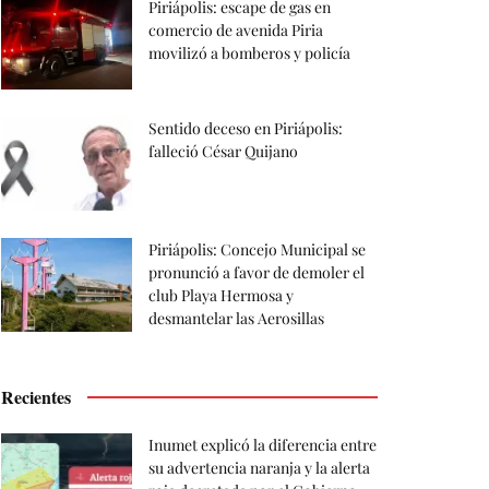
Piriápolis: escape de gas en
comercio de avenida Piria
movilizó a bomberos y policía
Sentido deceso en Piriápolis:
falleció César Quijano
Piriápolis: Concejo Municipal se
pronunció a favor de demoler el
club Playa Hermosa y
desmantelar las Aerosillas
Recientes
Inumet explicó la diferencia entre
su advertencia naranja y la alerta