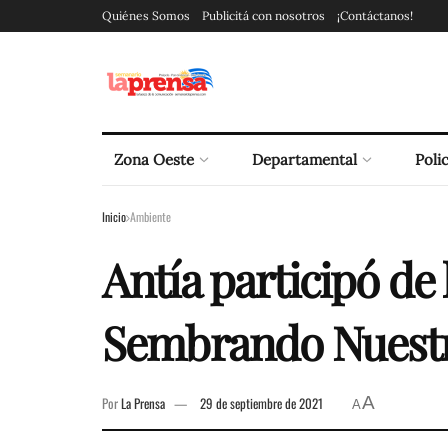
Quiénes Somos
Publicitá con nosotros
¡Contáctanos!
Zona Oeste
Departamental
Polic
Inicio
Ambiente
Antía participó de
Sembrando Nuestr
A
Por
La Prensa
29 de septiembre de 2021
A