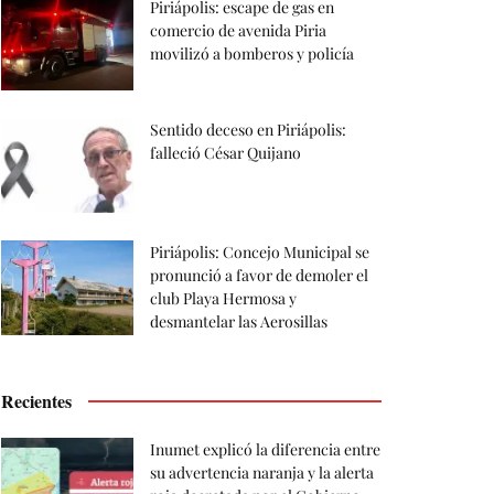
Piriápolis: escape de gas en
comercio de avenida Piria
movilizó a bomberos y policía
Sentido deceso en Piriápolis:
falleció César Quijano
Piriápolis: Concejo Municipal se
pronunció a favor de demoler el
club Playa Hermosa y
desmantelar las Aerosillas
Recientes
Inumet explicó la diferencia entre
su advertencia naranja y la alerta