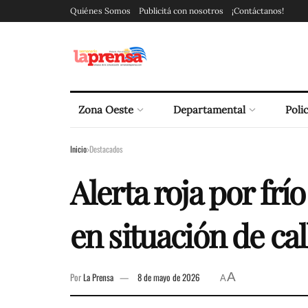
Quiénes Somos
Publicitá con nosotros
¡Contáctanos!
Zona Oeste
Departamental
Polic
Inicio
Destacados
Alerta roja por fr
en situación de cal
A
Por
La Prensa
8 de mayo de 2026
A