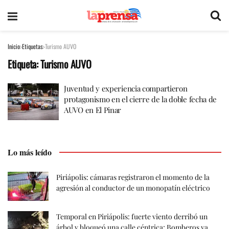
Inicio
Etiquetas
Turismo AUVO
Etiqueta:
Turismo AUVO
Juventud y experiencia compartieron
protagonismo en el cierre de la doble fecha de
AUVO en El Pinar
Lo más leído
Piriápolis: cámaras registraron el momento de la
agresión al conductor de un monopatín eléctrico
Temporal en Piriápolis: fuerte viento derribó un
árbol y bloqueó una calle céntrica; Bomberos ya