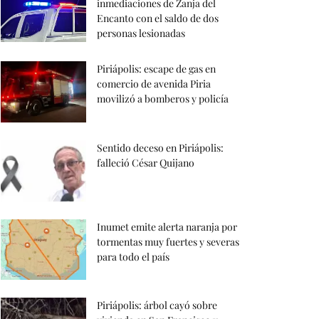
inmediaciones de Zanja del
Encanto con el saldo de dos
personas lesionadas
Piriápolis: escape de gas en
comercio de avenida Piria
movilizó a bomberos y policía
Sentido deceso en Piriápolis:
falleció César Quijano
Inumet emite alerta naranja por
tormentas muy fuertes y severas
para todo el país
Piriápolis: árbol cayó sobre