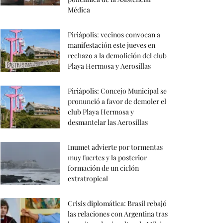
Médica
Piriápolis: vecinos convocan a
manifestación este jueves en
rechazo a la demolición del club
Playa Hermosa y Aerosillas
Piriápolis: Concejo Municipal se
pronunció a favor de demoler el
club Playa Hermosa y
desmantelar las Aerosillas
Inumet advierte por tormentas
muy fuertes y la posterior
formación de un ciclón
extratropical
Crisis diplomática: Brasil rebajó
las relaciones con Argentina tras