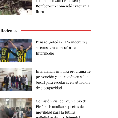
vivienda en San Francisco y
Bomberos recomendó evacuar la
finca
Recientes
Peñarol goleó 5-1 a Wanderers y
se consagró campeón del
Intermedio
Intendencia impulsa programa de
prevención y educación en salud
bucal para escolares en situación
de discapacidad
Comisión Vial del Municipio de
Piriápolis analizó aspectos de
movilidad para la futura
policlínica de la Asistencial