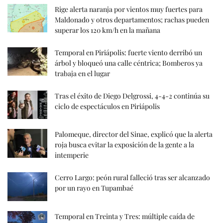
Rige alerta naranja por vientos muy fuertes para
Maldonado y otros departamentos; rachas pueden
superar los 120 km/h en la mañana
Temporal en Piriápolis: fuerte viento derribó un
árbol y bloqueó una calle céntrica; Bomberos ya
trabaja en el lugar
Tras el éxito de Diego Delgrossi, 4-4-2 continúa su
ciclo de espectáculos en Piriápolis
Palomeque, director del Sinae, explicó que la alerta
roja busca evitar la exposición de la gente a la
intemperie
Cerro Largo: peón rural falleció tras ser alcanzado
por un rayo en Tupambaé
Temporal en Treinta y Tres: múltiple caída de