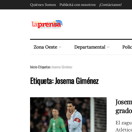
Quiénes Somos
Publicitá con nosotros
¡Contáctanos!
Zona Oeste
Departamental
Polic
Inicio
Etiquetas
Josema Giménez
Etiqueta:
Josema Giménez
Josem
grado»
El zagu
Atlétic