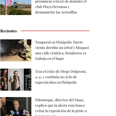
pronunció a favor de demoler el
club Playa Hermosa y
desmantelar las Aerosillas
Recientes
Temporal en Piriápolis: fuerte
viento derribó un árbol y bloqueó
una calle céntrica; Bomberos ya
trabaja en el lugar
Tras el éxito de Diego Delgrossi,
4-4-2 continúa su ciclo de
espectáculos en Piriápolis
Palomeque, director del Sinae,
explicó que la alerta roja busca
evitar la exposición de la gente a