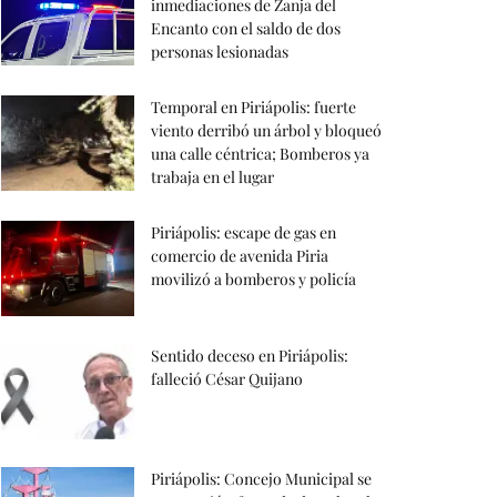
inmediaciones de Zanja del
Encanto con el saldo de dos
personas lesionadas
Temporal en Piriápolis: fuerte
viento derribó un árbol y bloqueó
una calle céntrica; Bomberos ya
trabaja en el lugar
Piriápolis: escape de gas en
comercio de avenida Piria
movilizó a bomberos y policía
Sentido deceso en Piriápolis:
falleció César Quijano
Piriápolis: Concejo Municipal se