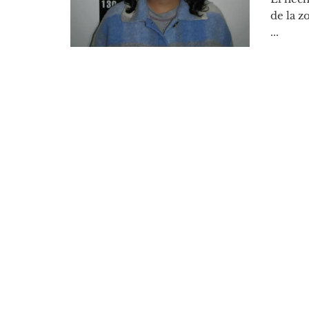
de la z
...