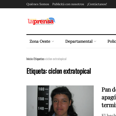
Quiénes Somos
Publicitá con nosotros
¡Contáctanos!
Zona Oeste
Departamental
Polic
Inicio
Etiquetas
ciclon extratopical
Etiqueta:
ciclon extratopical
Pan d
apagó
termi
El hec