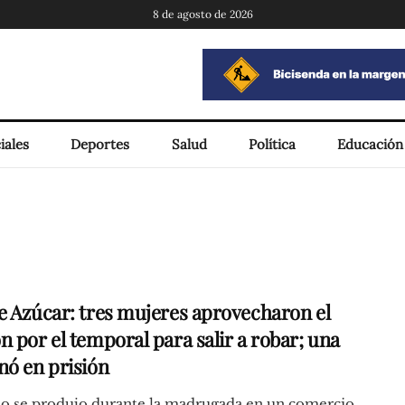
8 de agosto de 2026
iales
Deportes
Salud
Política
Educación
e Azúcar: tres mujeres aprovecharon el
n por el temporal para salir a robar; una
nó en prisión
ho se produjo durante la madrugada en un comercio