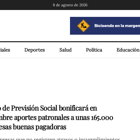
8 de agosto de 2026
iales
Deportes
Salud
Política
Educación
 de Previsión Social bonificará en
mbre aportes patronales a unas 165.000
sas buenas pagadoras
presas que no registren atrasos o incumplimientos