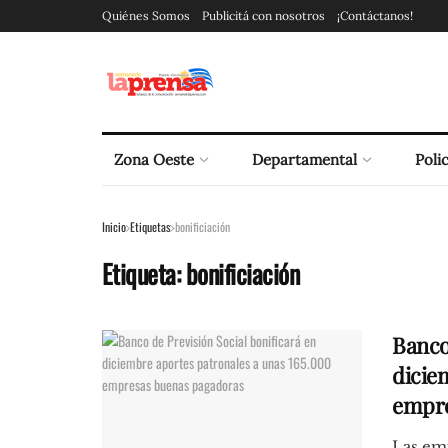
Quiénes Somos
Publicitá con nosotros
¡Contáctanos!
Zona Oeste
Departamental
Polic
Inicio
Etiquetas
bonificiación
Etiqueta:
bonificiación
Banco
dicie
empre
Las em