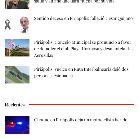
salud y afirmó que dará “lucha por su vida”
Sentido deceso en Piriápolis: falleció César Quijano
Piriápolis: Concejo Municipal se pronunció a favor
de demoler el club Playa Hermosa y desmantelar las
Aerosillas
Piriápolis: vuelco en Ruta Interbalnearia dejó dos
personas lesionadas
Recientes
Choque en Piriápolis deja un motociclista herido