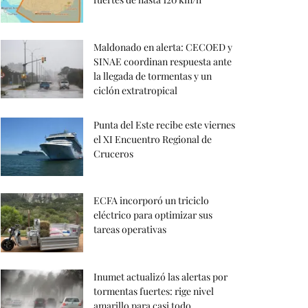
Maldonado en alerta: CECOED y
SINAE coordinan respuesta ante
la llegada de tormentas y un
ciclón extratropical
Punta del Este recibe este viernes
el XI Encuentro Regional de
Cruceros
ECFA incorporó un triciclo
eléctrico para optimizar sus
tareas operativas
Inumet actualizó las alertas por
tormentas fuertes: rige nivel
amarillo para casi todo