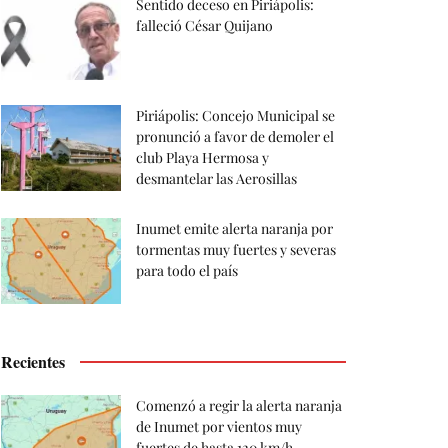
Sentido deceso en Piriápolis:
falleció César Quijano
Piriápolis: Concejo Municipal se
pronunció a favor de demoler el
club Playa Hermosa y
desmantelar las Aerosillas
Inumet emite alerta naranja por
tormentas muy fuertes y severas
para todo el país
Recientes
Comenzó a regir la alerta naranja
de Inumet por vientos muy
fuertes de hasta 120 km/h