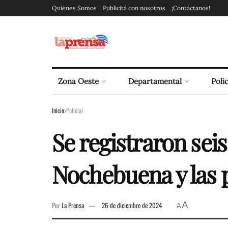
Quiénes Somos
Publicitá con nosotros
¡Contáctanos!
Zona Oeste
Departamental
Polic
Inicio
Policial
Se registraron sei
Nochebuena y las 
A
Por
La Prensa
26 de diciembre de 2024
A