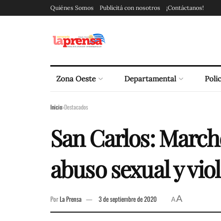
Quiénes Somos
Publicitá con nosotros
¡Contáctanos!
Zona Oeste
Departamental
Polic
Inicio
Destacados
San Carlos: March
abuso sexual y vio
A
Por
La Prensa
3 de septiembre de 2020
A