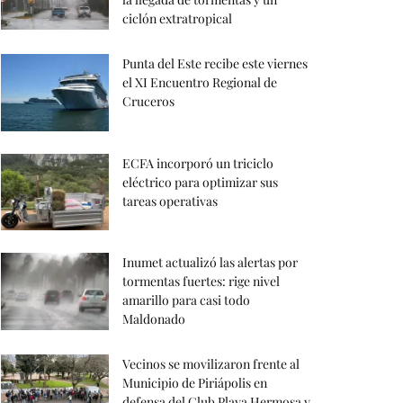
ciclón extratropical
Punta del Este recibe este viernes
el XI Encuentro Regional de
Cruceros
ECFA incorporó un triciclo
eléctrico para optimizar sus
tareas operativas
Inumet actualizó las alertas por
tormentas fuertes: rige nivel
amarillo para casi todo
Maldonado
Vecinos se movilizaron frente al
Municipio de Piriápolis en
defensa del Club Playa Hermosa y