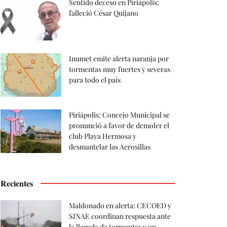
Sentido deceso en Piriápolis:
falleció César Quijano
Inumet emite alerta naranja por
tormentas muy fuertes y severas
para todo el país
Piriápolis: Concejo Municipal se
pronunció a favor de demoler el
club Playa Hermosa y
desmantelar las Aerosillas
Recientes
Maldonado en alerta: CECOED y
SINAE coordinan respuesta ante
la llegada de tormentas y un