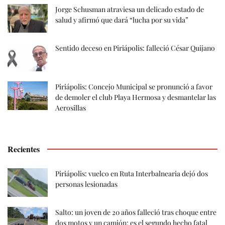
Jorge Schusman atraviesa un delicado estado de
salud y afirmó que dará “lucha por su vida”
Sentido deceso en Piriápolis: falleció César Quijano
Piriápolis: Concejo Municipal se pronunció a favor
de demoler el club Playa Hermosa y desmantelar las
Aerosillas
Recientes
Piriápolis: vuelco en Ruta Interbalnearia dejó dos
personas lesionadas
Salto: un joven de 20 años falleció tras choque entre
dos motos y un camión; es el segundo hecho fatal