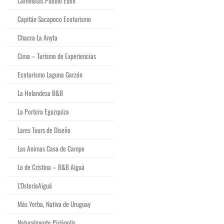
Caminatas Pueblo Edén
Capitán Sacapoco Ecoturismo
Chacra La Anyta
Cima – Turismo de Experiencias
Ecoturismo Laguna Garzón
La Holandesa B&B
La Portera Eguzquiza
Lares Tours de Diseño
Las Animas Casa de Campo
Lo de Cristina – B&B Aiguá
L’OsteriaAiguá
Más Yerba, Nativa de Uruguay
Naturalmente Piriápolis