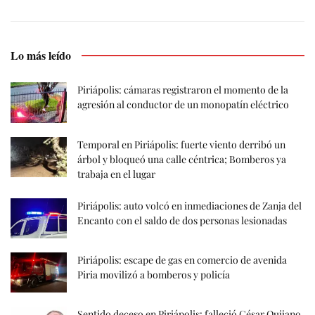
Lo más leído
Piriápolis: cámaras registraron el momento de la
agresión al conductor de un monopatín eléctrico
Temporal en Piriápolis: fuerte viento derribó un
árbol y bloqueó una calle céntrica; Bomberos ya
trabaja en el lugar
Piriápolis: auto volcó en inmediaciones de Zanja del
Encanto con el saldo de dos personas lesionadas
Piriápolis: escape de gas en comercio de avenida
Piria movilizó a bomberos y policía
Sentido deceso en Piriápolis: falleció César Quijano