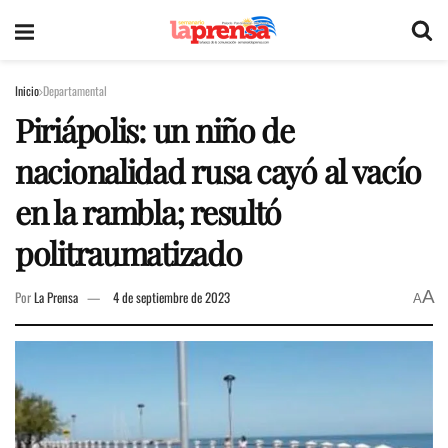
Inicio
Departamental
Piriápolis: un niño de
nacionalidad rusa cayó al vacío
en la rambla; resultó
politraumatizado
A
Por
La Prensa
4 de septiembre de 2023
A