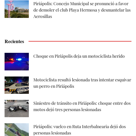
Piriápolis: Concejo Municipal se pronunció a favor
de demoler el club Playa Hermosa y desmantelar las
Aerosillas
Recientes
Choque en Piriápolis deja un motociclista herido
Motociclista resultó lesionada tras intentar esquivar
un perro en Piriápolis
Siniestro de tránsito en Piriápolis: choque entre dos
motos dejó tres personas lesionadas
Piriápolis: vuelco en Ruta Interbalnearia dejó dos
personas lesionadas