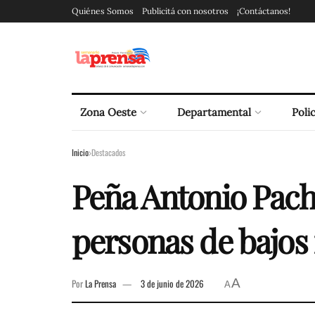
Quiénes Somos
Publicitá con nosotros
¡Contáctanos!
Zona Oeste
Departamental
Polic
Inicio
Destacados
Peña Antonio Pach
personas de bajos
A
Por
La Prensa
3 de junio de 2026
A