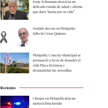
Jorge Schusman atraviesa un
delicado estado de salud y afirmó
que dará “lucha por su vida”
Sentido deceso en Piriápolis:
falleció César Quijano
Piriápolis: Concejo Municipal se
pronunció a favor de demoler el
club Playa Hermosa y
desmantelar las Aerosillas
Recientes
Choque en Piriápolis deja un
motociclista herido