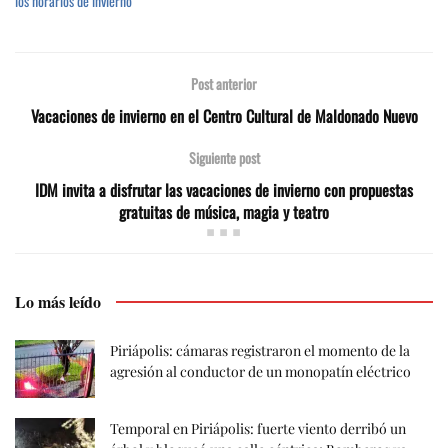
los horarios de invierno
Administración avanza
en la puesta en valor…
Post anterior
Vacaciones de invierno en el Centro Cultural de Maldonado Nuevo
Siguiente post
IDM invita a disfrutar las vacaciones de invierno con propuestas
gratuitas de música, magia y teatro
Lo más leído
Piriápolis: cámaras registraron el momento de la
agresión al conductor de un monopatín eléctrico
Temporal en Piriápolis: fuerte viento derribó un