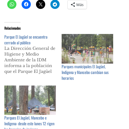
Más
Relacionados
Parque El Jagüel se encuentra
cerrado al público
La Dirección General de
Higiene y Medio
Ambiente de la IDM
informa a la población
Parques municipales El Jagüel,
que el Parque El Jagüel
Indígena y Mancebo cambian sus
permanecerá cerrado,
horarios
por tres meses
aproximadamente,
mientras se ejecutan
diversas obras para
recuperar este
emblemático espacio
Parques El Jagüel, Mancebo e
público. A través de
Indígena: desde este lunes 12 rigen
diferentes trabajos la