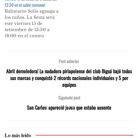
13:30 en el salón comunal
de festejos del mes de los
Balneario Solís agasaja a
niños. Será el domingo
los niños. La fiesta será
10 de setiembre a la
este viernes 15 de
hora…
setiembre de 13:30 a
18:00 en el centro
comunal. Organiza
comisión vecinal de
Brio. Solís. Comunicado
Comisión Vecinal A
Post anterior
través de este medio
Abril demoledora! La nadadora piriapolense del club Biguá bajó todas
amigo, semanario La
sus marcas y conquistó 2 récords nacionales individuales y 5 por
Prensa, que como
equipos
siempre nos está
tendiendo una mano, la
Siguiente post
Comisión…
San Carlos: apareció joven que estaba ausente
Lo más leído