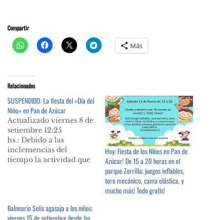
Compartir
Más
Relacionados
SUSPENDIDO: La fiesta del «Día del
Niño» en Pan de Azúcar
Actualizado viernes 8 de
setiembre 12:25
hs.: Debido a las
inclemencias del
Hoy: Fiesta de los NIños en Pan de
tiempo la actividad que
Azúcar! De 15 a 20 horas en el
estaba prevista para este
parque Zorrilla; juegos inflables,
domingo 10 de
toro mecánico, cama elástica, y
setiembre fue
mucho más! Todo gratis!
suspendida hasta nuevo
Balneario Solís agasaja a los niños:
aviso. Pan de Azúcar
viernes 15 de setiembre desde las
anuncia un gran cierre