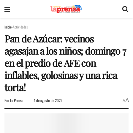
Inicio
Actividades
Pan de Azúcar: vecinos
agasajan a los niños; domingo 7
en el predio de AFE con
inflables, golosinas y una rica
torta!
A
Por
La Prensa
4 de agosto de 2022
A