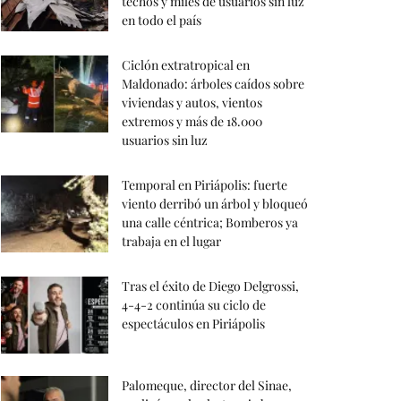
techos y miles de usuarios sin luz
en todo el país
Ciclón extratropical en
Maldonado: árboles caídos sobre
viviendas y autos, vientos
extremos y más de 18.000
usuarios sin luz
Temporal en Piriápolis: fuerte
viento derribó un árbol y bloqueó
una calle céntrica; Bomberos ya
trabaja en el lugar
Tras el éxito de Diego Delgrossi,
4-4-2 continúa su ciclo de
espectáculos en Piriápolis
Palomeque, director del Sinae,