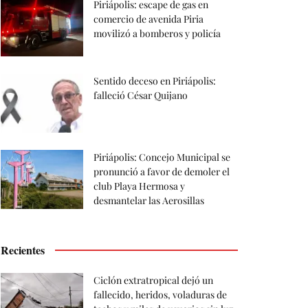
Piriápolis: escape de gas en
comercio de avenida Piria
movilizó a bomberos y policía
Sentido deceso en Piriápolis:
falleció César Quijano
Piriápolis: Concejo Municipal se
pronunció a favor de demoler el
club Playa Hermosa y
desmantelar las Aerosillas
Recientes
Ciclón extratropical dejó un
fallecido, heridos, voladuras de