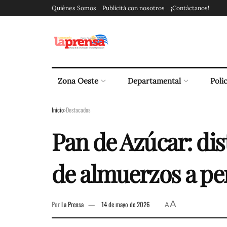
Quiénes Somos
Publicitá con nosotros
¡Contáctanos!
Zona Oeste
Departamental
Polic
Inicio
Destacados
Pan de Azúcar: di
de almuerzos a pe
A
Por
La Prensa
14 de mayo de 2026
A