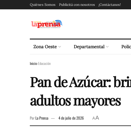
Quiénes Somos
Publicitá con nosotros
¡Contáctanos!
Zona Oeste
Departamental
Polic
Inicio
Educación
Pan de Azúcar: bri
adultos mayores
A
Por
La Prensa
4 de julio de 2026
A