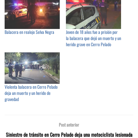
Balacera en realojo Selva Negra
Joven de 18 años fue a prisión por
la balacera que dejó un muerto y un
herido grave en Cerro Pelado
Violenta balacera en Cerro Pelado
deja un muerto y un herido de
gravedad
Post anterior
Siniestro de tránsito en Cerro Pelado deja una motociclista lesionada