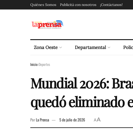
Quiénes Somos
Publicitá con nosotros
¡Contáctanos!
Zona Oeste
Departamental
Polic
Inicio
Deportes
Mundial 2026: Bra
quedó eliminado en
A
Por
La Prensa
5 de julio de 2026
A