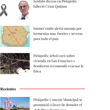
Sentido deceso en Piriápolis:
falleció César Quijano
Inumet emite alerta naranja por
tormentas muy fuertes y severas
para todo el país
Piriápolis: árbol cayó sobre
vivienda en San Francisco y
Bomberos recomendó evacuar la
finca
Recientes
Piriápolis: Concejo Municipal se
pronunció a favor de demoler el
club Playa Hermosa y