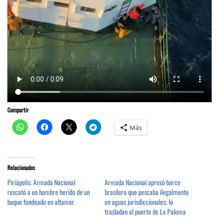
Compartir
Más
Relacionados
Piriápolis: Armada Nacional
Armada Nacional apresó barco
rescató a un hombre herido de un
brasilero que pescaba ilegalmente
buque fondeado en altamar
en aguas jurisdiccionales; lo
trasladan al puerto de La Paloma