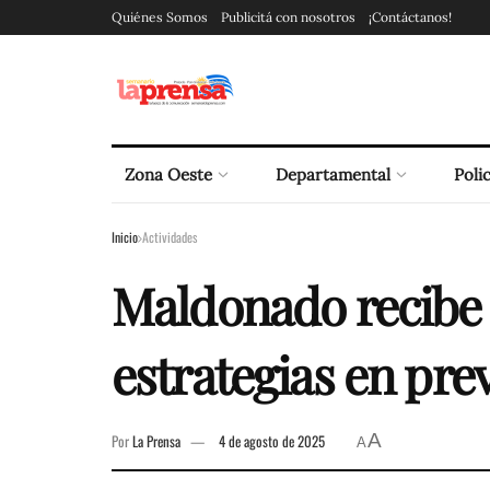
Quiénes Somos
Publicitá con nosotros
¡Contáctanos!
Zona Oeste
Departamental
Polic
Inicio
Actividades
Maldonado recibe 
estrategias en pre
A
Por
La Prensa
4 de agosto de 2025
A