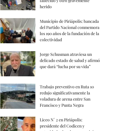
fallecido y otro gravemente
herido
Municipio de Piriápolis: bancada
del Partido Nacional conmemora
los 190 años de la fundación de la
colectividad
Jorge Schusman atraviesa un
delicado estado de salud y afirmó
que dará “lucha por su vida”
Trabajo preventivo en Ruta 10
redujo significativamente la
voladura de arena entre San
Francisco y Punta Negra
Liceo N° 2 en Piriápolis:
presidente del Codicen y