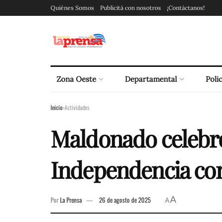
Quiénes Somos
Publicitá con nosotros
¡Contáctanos!
Zona Oeste
Departamental
Polic
Inicio
Actividades
Maldonado celebró
Independencia con
A
Por
La Prensa
26 de agosto de 2025
A