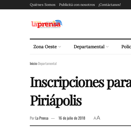
Quiénes Somos
Publicitá con nosotros
¡Contáctanos!
Zona Oeste
Departamental
Polic
Inicio
Departamental
Inscripciones par
Piriápolis
A
Por
La Prensa
16 de julio de 2018
A