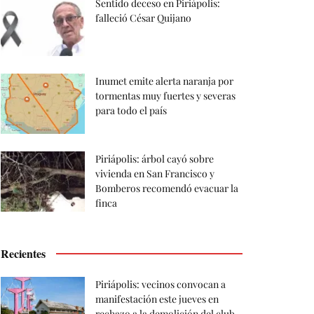
Sentido deceso en Piriápolis:
falleció César Quijano
Inumet emite alerta naranja por
tormentas muy fuertes y severas
para todo el país
Piriápolis: árbol cayó sobre
vivienda en San Francisco y
Bomberos recomendó evacuar la
finca
Recientes
Piriápolis: vecinos convocan a
manifestación este jueves en
rechazo a la demolición del club