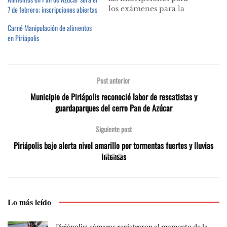
los exámenes para la
7 de febrero; inscripciones abiertas
obtención del carné de
Carné Manipulación de alimentos
Manipulación de
en Piriápolis
Alimentos a realizarse el
06 de octubre. Las
inscripciones se están
realizando en la sede del
Post anterior
Municipio en el horario
de 09.30 a 14.45 horas en
Municipio de Piriápolis reconoció labor de rescatistas y
la Sección…
guardaparques del cerro Pan de Azúcar
Siguiente post
Piriápolis bajo alerta nivel amarillo por tormentas fuertes y lluvias
intensas
Lo más leído
Piriápolis: cámaras registraron el momento de la