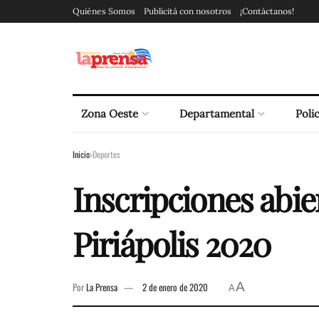
Quiénes Somos
Publicitá con nosotros
¡Contáctanos!
Zona Oeste
Departamental
Polic
Inicio
Deportes
Inscripciones abie
Piriápolis 2020
A
Por
La Prensa
2 de enero de 2020
A