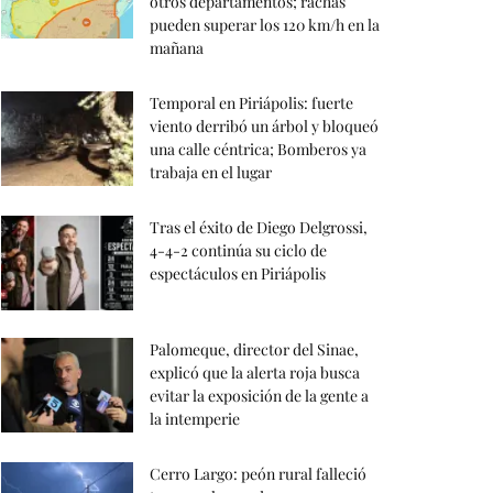
otros departamentos; rachas
pueden superar los 120 km/h en la
mañana
Temporal en Piriápolis: fuerte
viento derribó un árbol y bloqueó
una calle céntrica; Bomberos ya
trabaja en el lugar
Tras el éxito de Diego Delgrossi,
4-4-2 continúa su ciclo de
espectáculos en Piriápolis
Palomeque, director del Sinae,
explicó que la alerta roja busca
evitar la exposición de la gente a
la intemperie
Cerro Largo: peón rural falleció