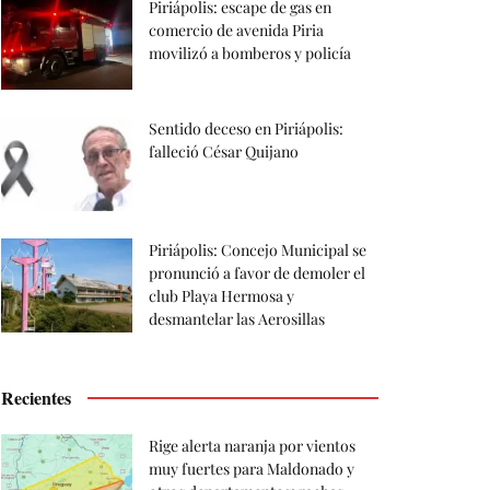
Piriápolis: escape de gas en
comercio de avenida Piria
movilizó a bomberos y policía
Sentido deceso en Piriápolis:
falleció César Quijano
Piriápolis: Concejo Municipal se
pronunció a favor de demoler el
club Playa Hermosa y
desmantelar las Aerosillas
Recientes
Rige alerta naranja por vientos
muy fuertes para Maldonado y