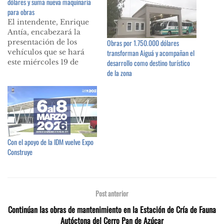
dólares y suma nueva maquinaria
para obras
El intendente, Enrique
Antía, encabezará la
presentación de los
Obras por 1.750.000 dólares
vehículos que se hará
transforman Aiguá y acompañan el
este miércoles 19 de
desarrollo como destino turístico
setiembre frente a la
de la zona
explanada del Edifico
Comunal. El director
general de Obras y
Talleres, Jesús
Bentancur, sostuvo que
se trata de maquinaria
Con el apoyo de la IDM vuelve Expo
necesaria para cumplir
Construye
con los objetivos de la
Administración. La…
Post anterior
Continúan las obras de mantenimiento en la Estación de Cría de Fauna
Autóctona del Cerro Pan de Azúcar