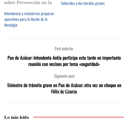
sobre Prevención en la
fallecidos y dos heridos graves
Seguridad Vial para
Intendencia y ministerios preparan
estudiantes de
operativos para la Noche de la
Maldonado. El piloto de
Nostalgia
rally fernandino, actual
campeón Nacional y
Sudamericano, ofrecerá
un ciclo de charlas en
Post anterior
institutos educativos del
departamento sobre la
Pan de Azúcar: Intendente Antía participa esta tarde en importante
prevención en la…
reunión con vecinos por tema «seguridad»
Siguiente post
Siniestro de tránsito grave en Pan de Azúcar; otra vez un choque en
Félix de Lizarza
Lo más leído