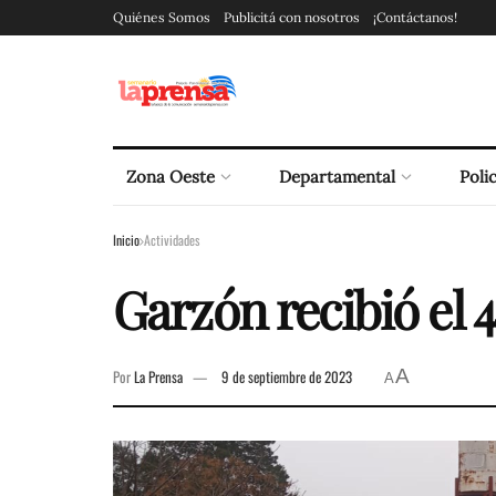
Quiénes Somos
Publicitá con nosotros
¡Contáctanos!
Zona Oeste
Departamental
Polic
Inicio
Actividades
Garzón recibió el 
A
Por
La Prensa
9 de septiembre de 2023
A