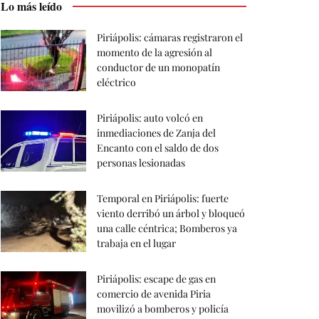
Lo más leído
Piriápolis: cámaras registraron el
momento de la agresión al
conductor de un monopatín
eléctrico
Piriápolis: auto volcó en
inmediaciones de Zanja del
Encanto con el saldo de dos
personas lesionadas
Temporal en Piriápolis: fuerte
viento derribó un árbol y bloqueó
una calle céntrica; Bomberos ya
trabaja en el lugar
Piriápolis: escape de gas en
comercio de avenida Piria
movilizó a bomberos y policía