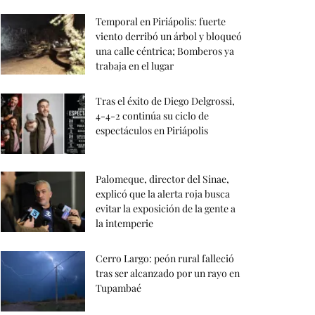
Temporal en Piriápolis: fuerte
viento derribó un árbol y bloqueó
una calle céntrica; Bomberos ya
trabaja en el lugar
Tras el éxito de Diego Delgrossi,
4-4-2 continúa su ciclo de
espectáculos en Piriápolis
Palomeque, director del Sinae,
explicó que la alerta roja busca
evitar la exposición de la gente a
la intemperie
Cerro Largo: peón rural falleció
tras ser alcanzado por un rayo en
Tupambaé