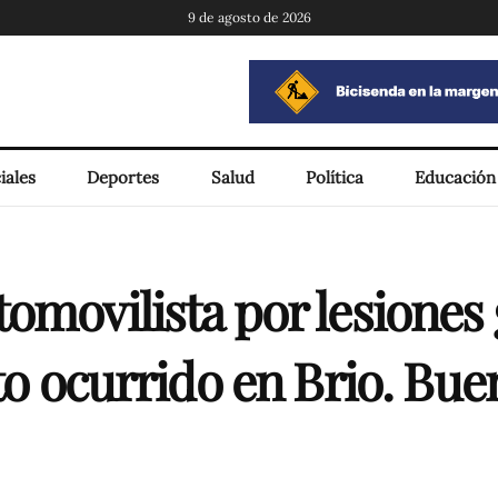
9 de agosto de 2026
iales
Deportes
Salud
Política
Educación
omovilista por lesiones 
to ocurrido en Brio. Bue