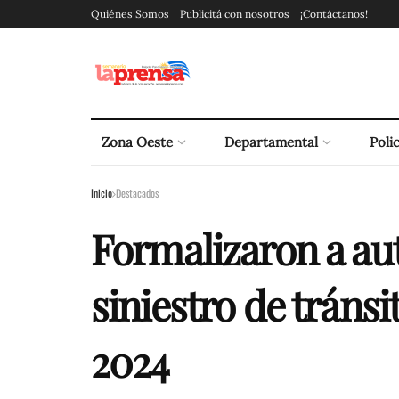
Quiénes Somos
Publicitá con nosotros
¡Contáctanos!
Zona Oeste
Departamental
Polic
Inicio
Destacados
Formalizaron a aut
siniestro de tránsi
2024