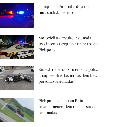
Choque en Piriápolis deja un
motociclista herido
Motociclista resultó lesionada
tras intentar esquivar un perro en
Piriápolis
Siniestro de tránsito en Piriápolis:
choque entre dos motos dejó tres
personas lesionadas
Piriápolis: vuelco en Ruta
Interbalnearia dejó dos personas
lesionadas