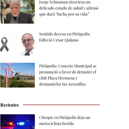
Jorge Schusman atraviesa un
delicado estado de salud y afirmó
que dará “lucha por su vida”
Sentido deceso en Piriápolis:
falleció César Quijano
Piriápolis: Concejo Municipal se
pronunció a favor de demoler el
club Playa Hermosa y
desmantelar las Aerosillas
Recientes
Choque en Piriápolis deja un
motociclista herido