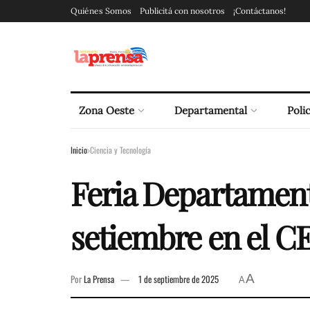
Quiénes Somos
Publicitá con nosotros
¡Contáctanos!
Zona Oeste
Departamental
Polic
Inicio
Ciencia y Tecnología
Feria Departamenta
setiembre en el C
A
Por
La Prensa
1 de septiembre de 2025
A