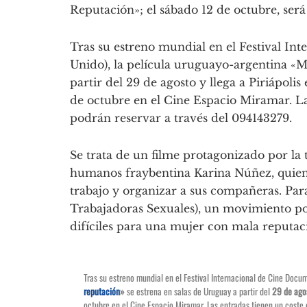
Reputación»; el sábado 12 de octubre, ser
Tras su estreno mundial en el Festival In
Unido), la película uruguayo-argentina «M
partir del 29 de agosto y llega a Piriápolis
de octubre en el Cine Espacio Miramar. La
podrán reservar a través del 094143279.
Se trata de un filme protagonizado por la 
humanos fraybentina Karina Núñez, quien a
trabajo y organizar a sus compañeras. P
Trabajadoras Sexuales), un movimiento po
difíciles para una mujer con mala reputac
Tras su estreno mundial en el Festival Internacional de Cine Docum
reputación
»
se estrena en salas de Uruguay a partir del
29 de ago
octubre en el Cine Espacio Miramar. Las entradas tienen un cost