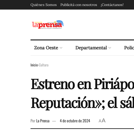
Quiénes Somos
Publicitá con nosotros
¡Contáctanos!
Zona Oeste
Departamental
Polic
Inicio
Cultura
Estreno en Piriápol
Reputación»; el sá
A
Por
La Prensa
4 de octubre de 2024
A