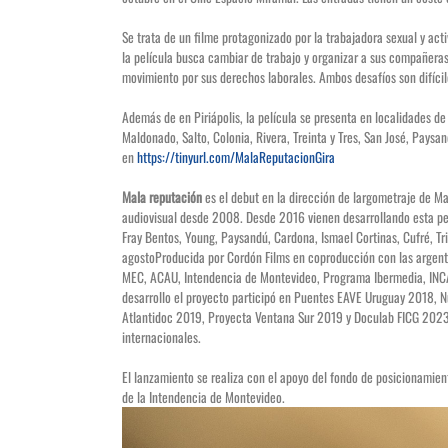
Se trata de un filme protagonizado por la trabajadora sexual y ac
la película busca cambiar de trabajo y organizar a sus compañera
movimiento por sus derechos laborales. Ambos desafíos son difíci
Además de en Piriápolis, la película se presenta en localidades de
Maldonado, Salto, Colonia, Rivera, Treinta y Tres, San José, Paysan
en
https://tinyurl.com/MalaReputacionGira
Mala reputación
es el debut en la dirección de largometraje de Ma
audiovisual desde 2008. Desde 2016 vienen desarrollando esta pel
Fray Bentos, Young, Paysandú, Cardona, Ismael Cortinas, Cufré, Tr
agostoProducida por Cordón Films en coproducción con las argentin
MEC, ACAU, Intendencia de Montevideo, Programa Ibermedia, INC
desarrollo el proyecto participó en Puentes EAVE Uruguay 2018, 
Atlantidoc 2019, Proyecta Ventana Sur 2019 y Doculab FICG 2023 
internacionales.
El lanzamiento se realiza con el apoyo del fondo de posicionamien
de la Intendencia de Montevideo.