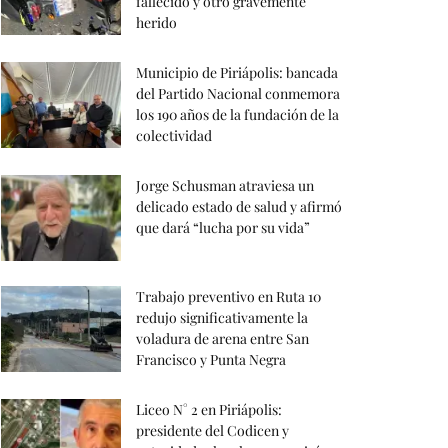
fallecido y otro gravemente
herido
Municipio de Piriápolis: bancada
del Partido Nacional conmemora
los 190 años de la fundación de la
colectividad
Jorge Schusman atraviesa un
delicado estado de salud y afirmó
que dará “lucha por su vida”
Trabajo preventivo en Ruta 10
redujo significativamente la
voladura de arena entre San
Francisco y Punta Negra
Liceo N° 2 en Piriápolis:
presidente del Codicen y