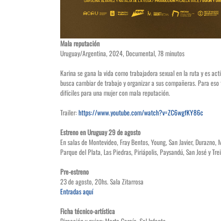
Mala reputación
Uruguay/Argentina, 2024, Documental, 78 minutos
Karina se gana la vida como trabajadora sexual en la ruta y es act
busca cambiar de trabajo y organizar a sus compañeras. Para eso
difíciles para una mujer con mala reputación.
Trailer:
https://www.youtube.com/watch?v=ZC6wgfKY86c
Estreno en Uruguay
29 de agosto
En salas de Montevideo, Fray Bentos, Young, San Javier, Durazno, 
Parque del Plata, Las Piedras, Piriápolis, Paysandú, San José y Trei
Pre-estreno
23 de agosto, 20hs. Sala Zitarrosa
Entradas aquí
Ficha técnico-artística
Dirección y guion: Marta García, Sol Infante