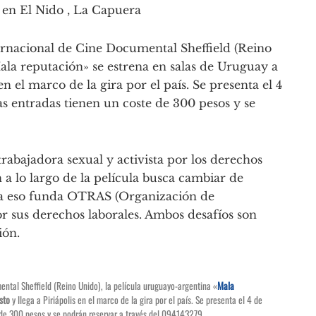
á en El Nido , La Capuera
ternacional de Cine Documental Sheffield (Reino
ala reputación» se estrena en salas de Uruguay a
 en el marco de la gira por el país. Se presenta el 4
s entradas tienen un coste de 300 pesos y se
trabajadora sexual y activista por los derechos
 lo largo de la película busca cambiar de
ara eso funda OTRAS (Organización de
r sus derechos laborales. Ambos desafíos son
ión.
ental Sheffield (Reino Unido), la película uruguayo-argentina «
Mala
sto
y llega a Piriápolis en el marco de la gira por el país. Se presenta el 4 de
e de 300 pesos y se podrán reservar a través del 094143279.