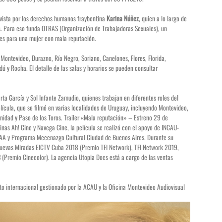
tivista por los derechos humanos fraybentina
Karina Núñez
, quien a lo largo de
s. Para eso funda OTRAS (Organización de Trabajadoras Sexuales), un
les para una mujer con mala reputación.
 Montevideo, Durazno, Río Negro, Soriano, Canelones, Flores, Florida,
dú y Rocha. El detalle de las salas y horarios se pueden consultar
rta García y Sol Infante Zamudio, quienes trabajan en diferentes roles del
ícula, que se filmó en varias localidades de Uruguay, incluyendo Montevideo,
inidad y Paso de los Toros.
Trailer «Mala reputación» – Estreno 29 de
as Ah! Cine y Navega Cine, la película se realizó con el apoyo de INCAU-
AA y Programa Mecenazgo Cultural Ciudad de Buenos Aires. Durante su
Nuevas Miradas EICTV Cuba 2018 (Premio TFI Network), TFI Network 2019,
(Premio Cinecolor). La agencia Utopia Docs está a cargo de las ventas
to internacional gestionado por la ACAU y la Oficina Montevideo Audiovisual