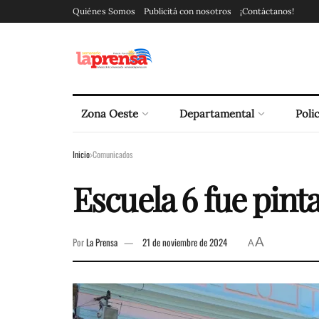
Quiénes Somos
Publicitá con nosotros
¡Contáctanos!
Zona Oeste
Departamental
Polic
Inicio
Comunicados
Escuela 6 fue pint
A
Por
La Prensa
21 de noviembre de 2024
A