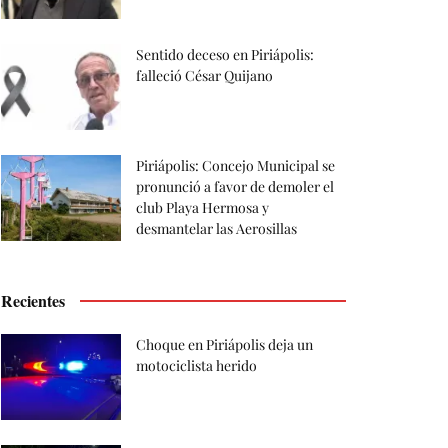
Sentido deceso en Piriápolis:
falleció César Quijano
Piriápolis: Concejo Municipal se
pronunció a favor de demoler el
club Playa Hermosa y
desmantelar las Aerosillas
Recientes
Choque en Piriápolis deja un
motociclista herido