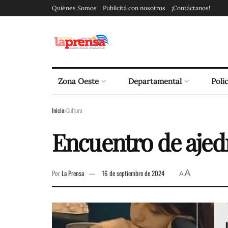
Quiénes Somos
Publicitá con nosotros
¡Contáctanos!
Zona Oeste
Departamental
Polic
Inicio
Cultura
Encuentro de ajed
A
Por
La Prensa
16 de septiembre de 2024
A