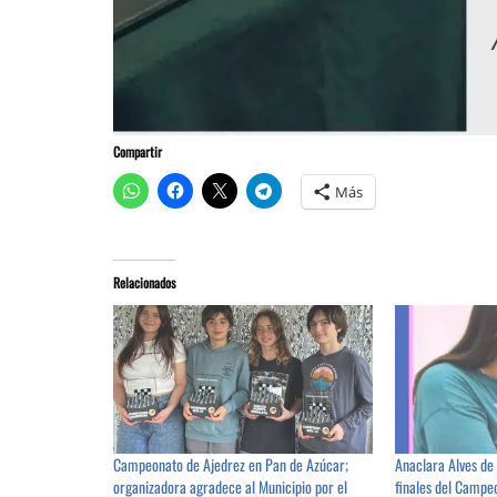
Compartir
Más
Relacionados
Campeonato de Ajedrez en Pan de Azúcar;
Anaclara Alves de
organizadora agradece al Municipio por el
finales del Campe