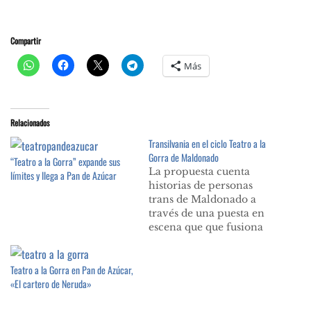
Compartir
Más
Relacionados
Transilvania en el ciclo Teatro a la
Gorra de Maldonado
“Teatro a la Gorra” expande sus
La propuesta cuenta
límites y llega a Pan de Azúcar
historias de personas
trans de Maldonado a
través de una puesta en
escena que que fusiona
la danza, el teatro y lo
audiovisual. Jueves 14, a
Teatro a la Gorra en Pan de Azúcar,
las 20 horas.
«El cartero de Neruda»
Invitaciones desde las 19
horas en el hall del
teatro.