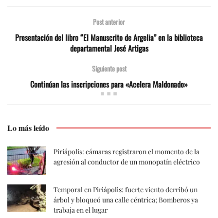
Transilvania surge de un
proyecto impulsado por
Post anterior
el MIDES. Desde…
Presentación del libro “El Manuscrito de Argelia” en la biblioteca
departamental José Artigas
Siguiente post
Continúan las inscripciones para «Acelera Maldonado»
Lo más leído
Piriápolis: cámaras registraron el momento de la
agresión al conductor de un monopatín eléctrico
Temporal en Piriápolis: fuerte viento derribó un
árbol y bloqueó una calle céntrica; Bomberos ya
trabaja en el lugar