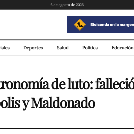
6 de agosto de 2026
iales
Deportes
Salud
Política
Educación
tronomía de luto: fallec
polis y Maldonado