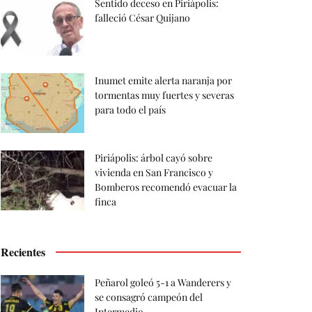
Sentido deceso en Piriápolis:
falleció César Quijano
Inumet emite alerta naranja por
tormentas muy fuertes y severas
para todo el país
Piriápolis: árbol cayó sobre
vivienda en San Francisco y
Bomberos recomendó evacuar la
finca
Recientes
Peñarol goleó 5-1 a Wanderers y
se consagró campeón del
Intermedio