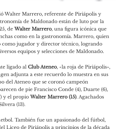
ió Walter Marrero, referente de Piriápolis y
astronomía de Maldonado están de luto por la
025, de
Walter Marrero
, una figura icónica que
anchas como en la gastronomía. Marrero, quien
ó como jugador y director técnico, logrando
iversos equipos y selecciones de Maldonado.
te ligado al
Club Ateneo
, «la roja de Piriápolis»,
gen adjunta a este recuerdo lo muestra en sus
ipo del Ateneo que se coronó campeón
arecen de pie Francisco Conde (4), Duarte (6),
7) y el propio
Walter Marrero (15)
. Agachados
ilvera (13).
uetbol. También fue un apasionado del fútbol,
el Liceo de Piriápolis a principios de la década