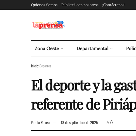
Quiénes Somos
Publicitá con nosotros
¡Contáctanos!
Zona Oeste
Departamental
Polic
Inicio
Deportes
El deporte y la gas
referente de Piriá
A
Por
La Prensa
18 de septiembre de 2025
A